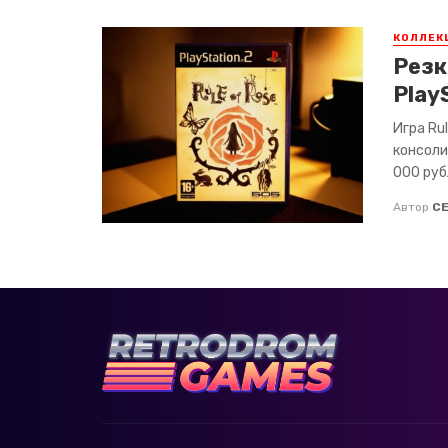
КОЛЛЕК
Резк
Play
Игра Ru
консоли
000 рубл
Автор
С