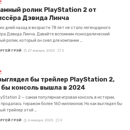
И
амный ролик PlayStation 2 от
ссёра Дэвида Линча
ко дней назад в возрасте 78 лет не стало легендарного
ра Дэвида Линча. Давайте вспомним психоделический
ый ролик, который он снял для компании ...
ЕРГЕЙ ГРЭЙ
27 января, 2025
0
И
выглядел бы трейлер PlayStation 2,
 бы консоль вышла в 2024
ayStation 2 — самая популярная игровая консоль в истории,
 продалась тиражом более 160 миллионов. Но как выглядел бы
ый трейлер этой ...
ЕРГЕЙ ГРЭЙ
6 января, 2025
0