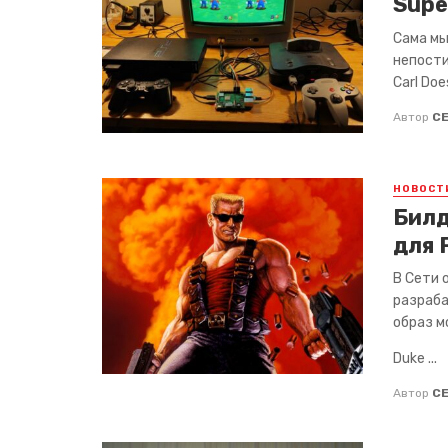
Supe
Сама мы
непости
Carl Does
Автор
С
НОВОСТ
Билд
для 
В Сети 
разраба
образ м
Duke ...
Автор
С