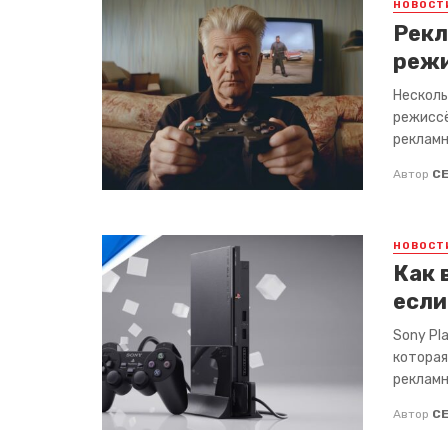
НОВОСТ
Рекл
режи
Несколь
режиссё
рекламн
Автор
С
НОВОСТ
Как 
если
Sony Pl
которая
рекламн
Автор
С