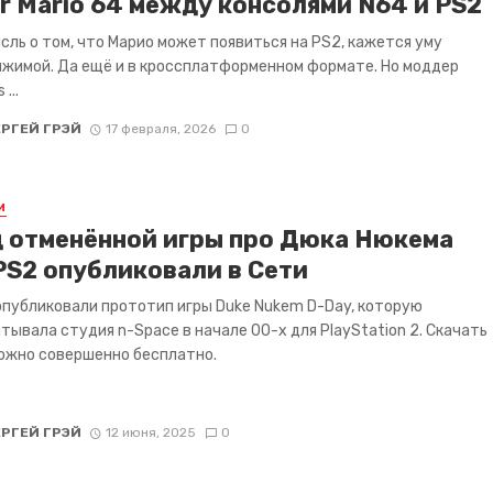
r Mario 64 между консолями N64 и PS2
сль о том, что Марио может появиться на PS2, кажется уму
жимой. Да ещё и в кроссплатформенном формате. Но моддер
 ...
ЕРГЕЙ ГРЭЙ
17 февраля, 2026
0
И
 отменённой игры про Дюка Нюкема
PS2 опубликовали в Сети
опубликовали прототип игры Duke Nukem D-Day, которую
тывала студия n-Space в начале 00-х для PlayStation 2. Скачать
ожно совершенно бесплатно.
ЕРГЕЙ ГРЭЙ
12 июня, 2025
0