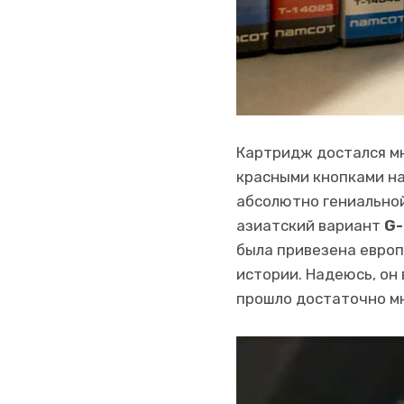
Картридж достался мн
красными кнопками на 
абсолютно гениальной 
азиатский вариант
G-
была привезена европ
истории. Надеюсь, он
прошло достаточно мн