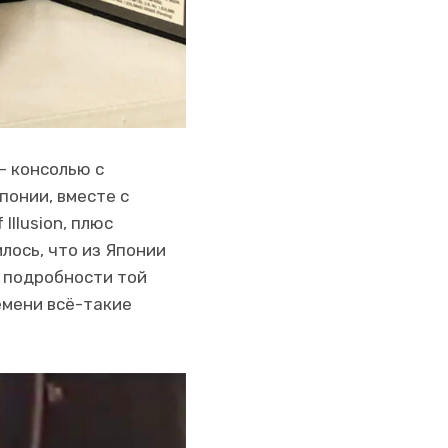
— консолью с
понии, вместе с
llusion, плюс
лось, что из Японии
ь подробности той
емени всё-такие