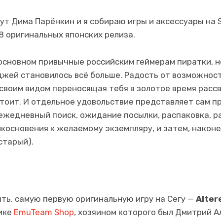
ут Дима Парёнкин и я собираю игры и аксессуары на S
8 оригинальных японских релиза.
 основном привычные российским геймерам пиратки, н
жей становилось всё больше. Радость от возможност
своим видом переносящая тебя в золотое время расс
стоит. И отдельное удовольствие представляет сам п
ежедневный поиск, ожидание посылки, распаковка, 
икосновения к желаемому экземпляру, и затем, наконе
старый).
ять, самую первую оригинальную игру на Сегу —
Alter
чике
EmuTeam Shop
, хозяином которого был Дмитрий Ал