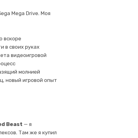
ega Mega Drive. Моя
о вскоре
и в своих руках
вета видеоигровой
роцесс
разящий молнией
ц, новый игровой опыт
ed Beast
— я
ексов. Там же я купил