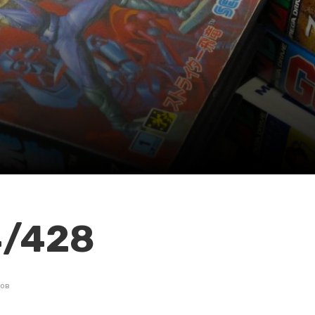
4/428
ов