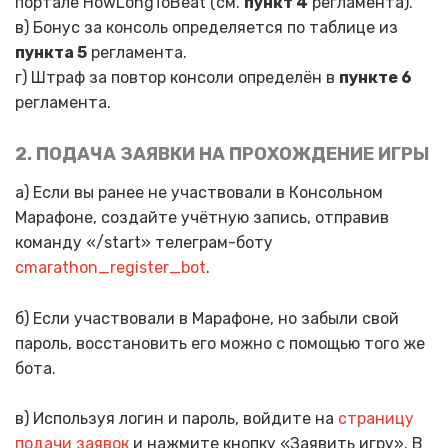
портале HowLongToBeat (см.
пункт 4
регламента).
в) Бонус за консоль определяется по таблице из
пункта 5
регламента.
г) Штраф за повтор консоли определён в
пункте 6
регламента.
2. ПОДАЧА ЗАЯВКИ НА ПРОХОЖДЕНИЕ ИГРЫ
а) Если вы ранее не участвовали в Консольном
Марафоне, создайте учётную запись, отправив
команду «/start» телеграм-боту
cmarathon_register_bot
.
б) Если участвовали в Марафоне, но забыли свой
пароль, восстановить его можно с помощью того же
бота.
в) Используя логин и пароль, войдите на
страницу
подачи заявок
и нажмите кнопку «Заявить игру». В