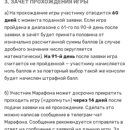
3. ЗАЧЁТ ПРОХОЖДЕНИЯ ИГРЫ
а) На прохождение игры участнику отводится
60
дней
с момента поданной заявки. Если игра
пройдена в диапазоне с 61-го по 90-й день после
заявки, в зачёт будет принята половина от
изначально рассчитанной суммы баллов (в случае
дробного значения число округляется
математически).
На 91-й день
после заявки игра
считается не пройденной — участнику начисляется
ноль баллов и за повторный выбор такой же консоли
будет начислен штрафной балл.
б) Участник Марафона может досрочно прекратить
проходить игру («дропнуть»)
через 14 дней
после
подачи заявки на её прохождение. Сделать это
можно написав сообщение в телеграм-чат
Марафона. Сообщение рекомендуется отправлять в
ответ на сообщение с заявкой на данную игру. За