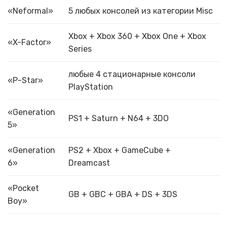
«Neformal»
5 любых консолей из категории Misc
Xbox + Xbox 360 + Xbox One + Xbox
«X-Factor»
Series
любые 4 стационарные консоли
«P-Star»
PlayStation
«Generation
PS1 + Saturn + N64 + 3DO
5»
«Generation
PS2 + Xbox + GameCube +
6»
Dreamcast
«Pocket
GB + GBC + GBA + DS + 3DS
Boy»