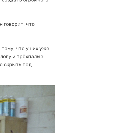
н говорит, что
 тому, что у них уже
олову и трёхпалые
о скрыть под