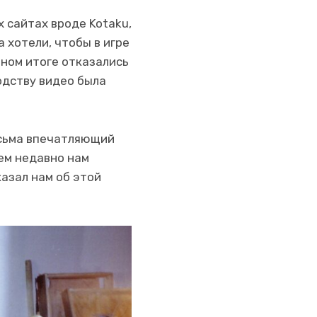
х сайтах вроде Kotaku,
a хотели, чтобы в игре
чном итоге отказались
одству видео была
есьма впечатляющий
ем недавно нам
казал нам об этой