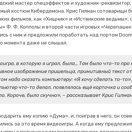
удский мастер спецэффектов и художник-реквизитор. 
самый костюм Кибердемона. Крис Гилман сотоварищи 
аких фильмов, как «Хищник» и «Иствикские ведьмы»; 
» Ф. Ф. Копполы и второй части игровых «Черепашек
лись с ним и предложили поработать над портом Doom 
го момента даже не слышал.
игра, в которую я играл, была… Там было что-то про 
ивное изображение пришельца, примитивный текст от
том надо сказать компьютеру: «Я хочу сделать то-то»
пьютер что-то делал, появлялась ещё карточка и соо
о. Короче, было скучно», – рассказывает Крис Гилман
одарить ему копию «Дума», и, поиграв в него, он со
ились за это время видеоигры. А когда ему предложи
и игры с полноценными видеовставками, возможность