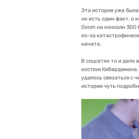
Эта история уже был
но есть один факт, о 
Doom на консоли 3DO 
из-за катастрофическ
начата.
В соцсетях то и дело
костюм Кибердемона, 
удалось связаться с ч
истории чуть подробн