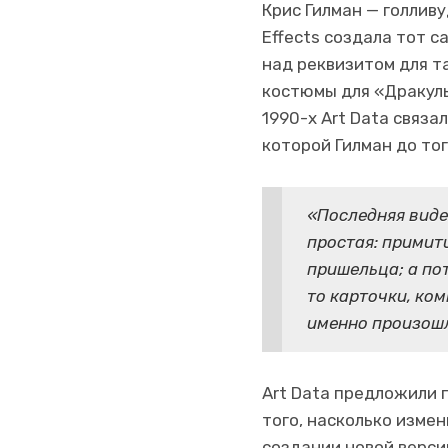
Крис Гилман — голлив
Effects создала тот 
над реквизитом для т
костюмы для «Дракулы
1990-х Art Data связа
которой Гилман до то
«Последняя видео
простая: примит
пришельца; а по
то карточки, ком
именно произошл
Art Data предложили п
того, насколько измен
создании новой верси