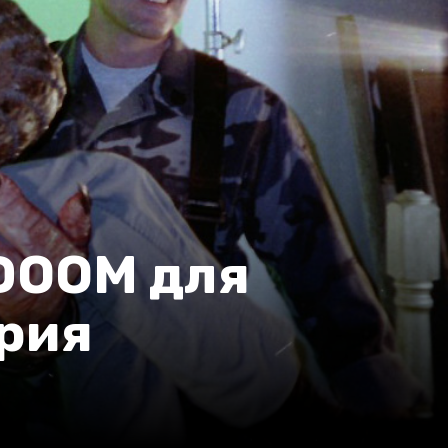
DOOM для
ория