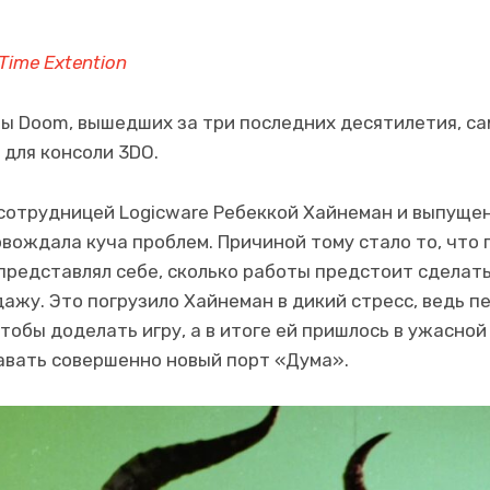
Time Extention
ры Doom, вышедших за три последних десятилетия, са
 для консоли 3DO.
сотрудницей Logicware Ребеккой Хайнеман и выпуще
ровождала куча проблем. Причиной тому стало то, что 
представлял себе, сколько работы предстоит сделат
дажу. Это погрузило Хайнеман в дикий стресс, ведь п
чтобы доделать игру, а в итоге ей пришлось в ужасной
авать совершенно новый порт «Дума».