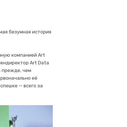
мая безумная история
нную компанией Art
гендиректор Art Data
ь прежде, чем
ервоначально её
 спешке — всего за