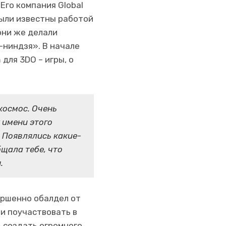
Его компания Global
были известны работой
они же делали
-ниндзя». В начале
для 3DO – игры, о
космос. Очень
 имени этого
. Появлялись какие-
бщала тебе, что
.
вершенно обалдел от
ли поучаствовать в
 создать огромного