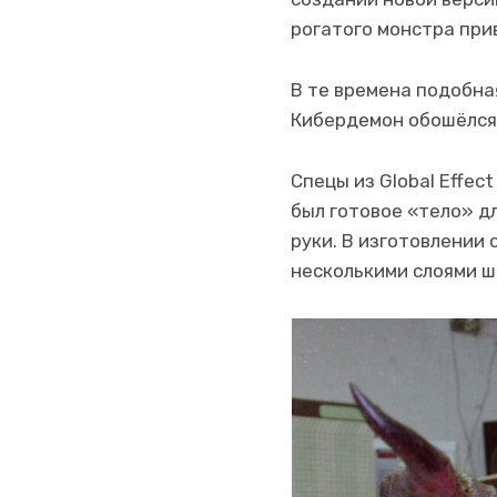
рогатого монстра прив
В те времена подобная
Кибердемон обошёлся 
Спецы из Global Effec
был готовое «тело» дл
руки. В изготовлении
несколькими слоями ш