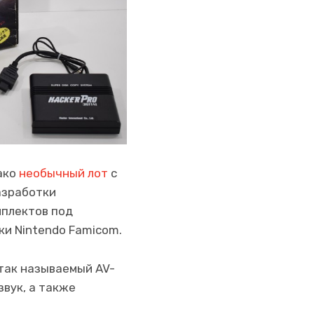
ако
необычный лот
с
азработки
мплектов под
и Nintendo Famicom.
так называемый AV-
звук, а также