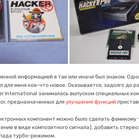
енной информацией я так или иначе был знаком. Одн
л для меня кое-что новое. Оказывается, задолго до р
er International занималась выпуском специальных ко
ior, предназначенных для
улучшения функций
приставк
ектронных компонент можно было сделать фамикому 
ение в виде композитного сигнала), добавить стерео
мпада турбо-режимом.