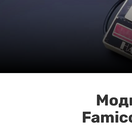
Мод
Famic