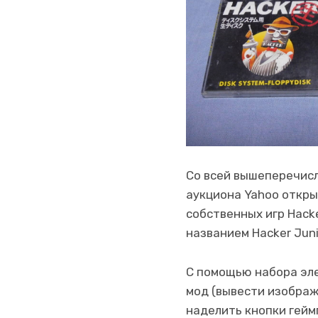
Со всей вышеперечисл
аукциона Yahoo откры
собственных игр Hack
названием Hacker Jun
С помощью набора эл
мод (вывести изображ
наделить кнопки гей