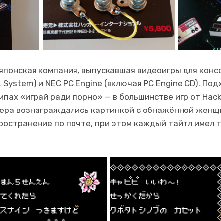
японская компания, выпускавшая видеоигры для конс
 System) и NEC PC Engine (включая PC Engine CD). По
пах «играй ради порно» — в большинстве игр от Hacke
мера вознаграждались картинкой с обнажённой женщ
ространение по почте, при этом каждый тайтл имел т