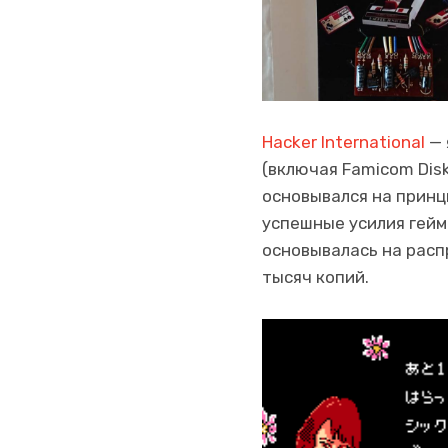
Hacker International
— 
(включая Famicom Disk
основывался на принци
успешные усилия гей
основывалась на расп
тысяч копий.