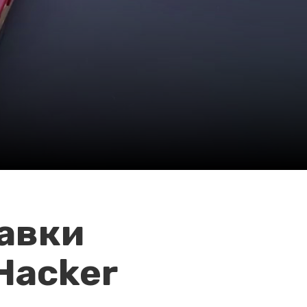
авки
Hacker