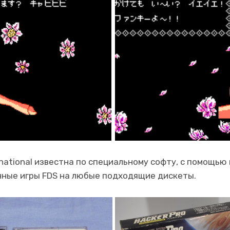
rnational известна по специальному софту, с помощь
нные игры FDS на любые подходящие дискеты.