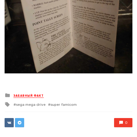
Posted
ЗАБАВНЫЙ ФАКТ
in
Tagged
sega mega drive
super famicom
with
0