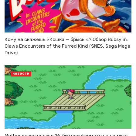
Кому не скажешь «Кошка — брысь!»? Обзор Bubsy in:
Claws Encounters of the Furred Kind (SNES, Sega Mega
Drive)
НОВОСТИ
Mother воссоздали в 16-битном формате на движке