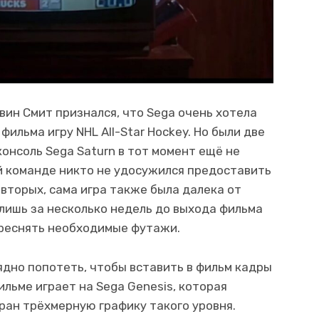
вин Смит признался, что Sega очень хотела
ильма игру NHL All-Star Hockey. Но были две
онсоль Sega Saturn в тот момент ещё не
й команде никто не удосужился предоставить
вторых, сама игра также была далека от
 лишь за несколько недель до выхода фильма
реснять необходимые футажи.
дно попотеть, чтобы вставить в фильм кадры
фильме играет на Sega Genesis, которая
кран трёхмерную графику такого уровня.