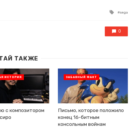
Tagg
sega
with
0
ТАЙ ТАКЖЕ
АЯ ИСТОРИЯ
ЗАБАВНЫЙ ФАКТ
ю с композитором
Письмо, которое положило
сиро
конец 16-битным
консольным войнам