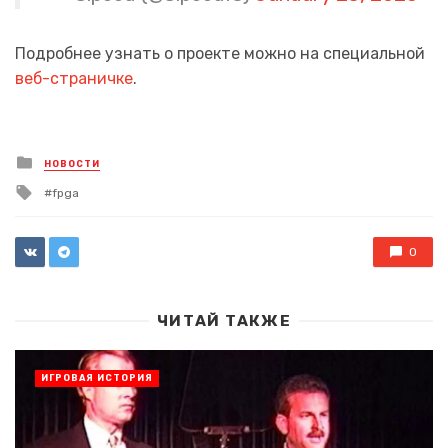
Подробнее узнать о проекте можно на специальной
веб-страничке
.
Posted
НОВОСТИ
in
Tagged
fpga
with
0
ЧИТАЙ ТАКЖЕ
ИГРОВАЯ ИСТОРИЯ