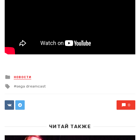
Posted
НОВОСТИ
in
Tagged
sega dreamcast
with
0
ЧИТАЙ ТАКЖЕ