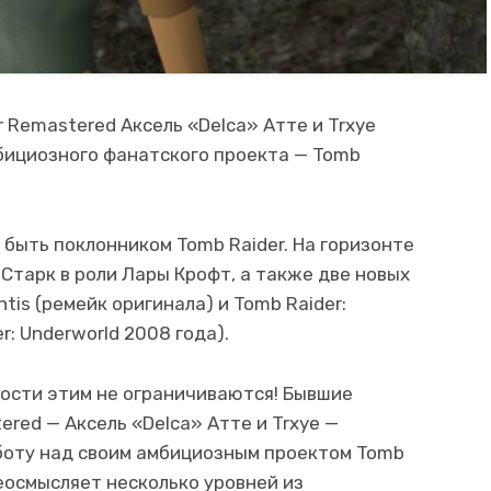
 Remastered Аксель «Delca» Атте и Trxye
бициозного фанатского проекта — Tomb
 быть поклонником Tomb Raider. На горизонте
Старк в роли Лары Крофт, а также две новых
ntis (ремейк оригинала) и Tomb Raider:
r: Underworld 2008 года).
ости этим не ограничиваются! Бывшие
red — Аксель «Delca» Атте и Trxye —
аботу над своим амбициозным проектом Tomb
переосмысляет несколько уровней из