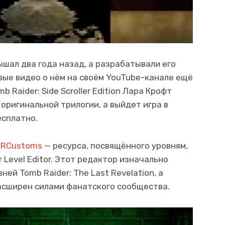
ышал два года назад, а разрабатывали его
вые видео о нём на своём YouTube-канале ещё
b Raider: Side Scroller Edition Лара Крофт
 оригинальной трилогии, а выйдет игра в
сплатно.
TRCustoms
— ресурса, посвящённого уровням,
Level Editor. Этот редактор изначально
ей Tomb Raider: The Last Revelation, а
асширен силами фанатского сообщества.