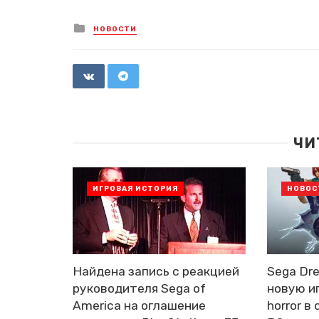
Posted
НОВОСТИ
in
ЧИ
ИГРОВАЯ ИСТОРИЯ
НОВОС
Найдена запись с реакцией
Sega Dr
руководителя Sega of
новую иг
America на оглашение
horror в 