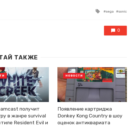
Tagged
sega
sonic
with
0
ТАЙ ТАКЖЕ
ТИ
НОВОСТИ
eamcast получит
Появление картриджа
ру в жанре survival
Donkey Kong Country в шоу
стиле Resident Evil и
оценок антиквариата