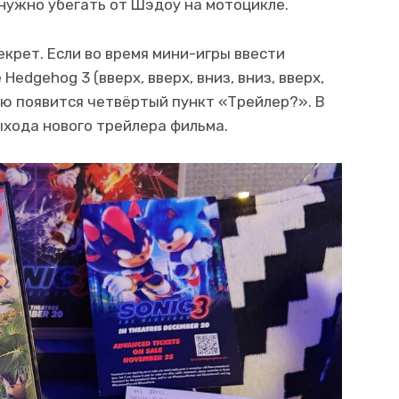
 нужно убегать от Шэдоу на мотоцикле.
крет. Если во время мини-игры ввести
Hedgehog 3 (вверх, вверх, вниз, вниз, вверх,
меню появится четвёртый пункт «Трейлер?». В
ыхода нового трейлера фильма.