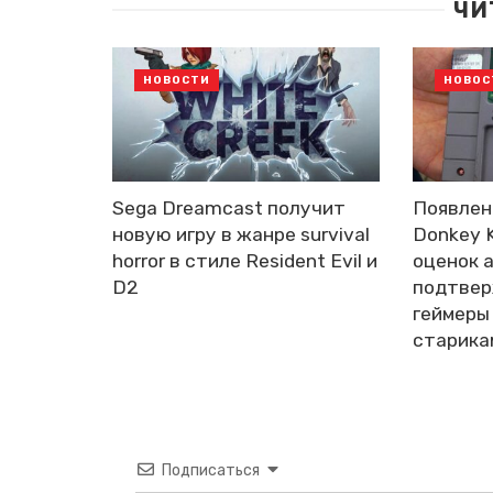
ЧИ
НОВОСТИ
НОВОС
Sega Dreamcast получит
Появлен
новую игру в жанре survival
Donkey 
horror в стиле Resident Evil и
оценок 
D2
подтвер
геймеры
старика
Подписаться