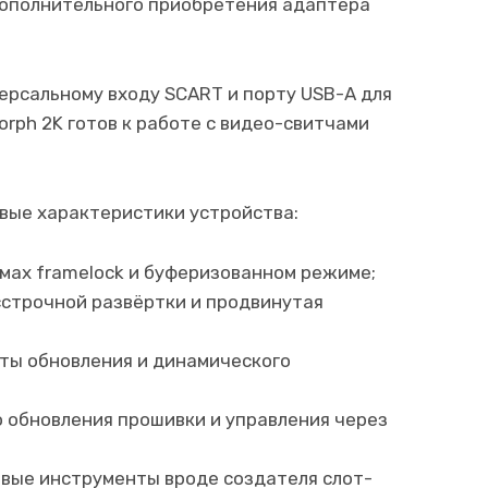
дополнительного приобретения адаптера
иверсальному входу SCART и порту USB-A для
rph 2K готов к работе с видео-свитчами
евые характеристики устройства:
мах framelock и буферизованном режиме;
строчной развёртки и продвинутая
ты обновления и динамического
о обновления прошивки и управления через
вые инструменты вроде создателя слот-