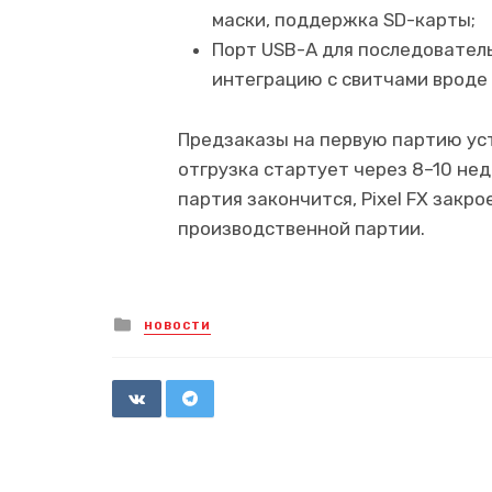
маски, поддержка SD-карты;
Порт USB-A для последовател
интеграцию с свитчами вроде In
Предзаказы на первую партию у
отгрузка стартует через 8–10 нед
партия закончится, Pixel FX закр
производственной партии.
Posted
НОВОСТИ
in