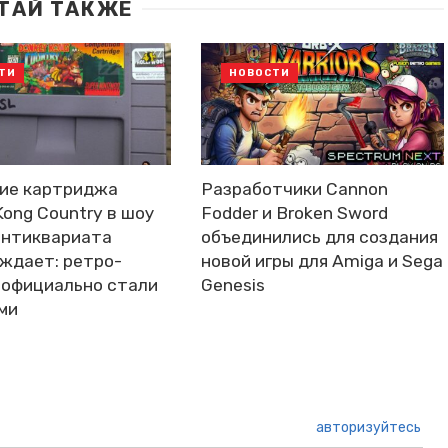
ТАЙ ТАКЖЕ
ТИ
НОВОСТИ
ие картриджа
Разработчики Cannon
Kong Country в шоу
Fodder и Broken Sword
антиквариата
объединились для создания
ждает: ретро-
новой игры для Amiga и Sega
 официально стали
Genesis
ми
авторизуйтесь