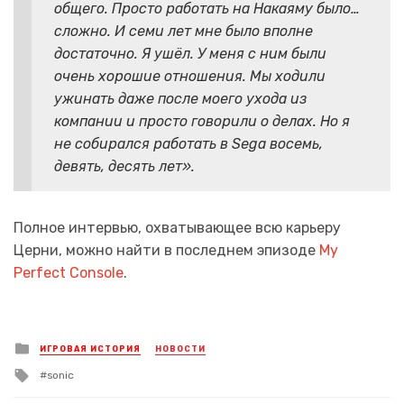
общего. Просто работать на Накаяму было…
сложно. И семи лет мне было вполне
достаточно. Я ушёл. У меня с ним были
очень хорошие отношения. Мы ходили
ужинать даже после моего ухода из
компании и просто говорили о делах. Но я
не собирался работать в Sega восемь,
девять, десять лет».
Полное интервью, охватывающее всю карьеру
Церни, можно найти в последнем эпизоде
My
Perfect Console
.
Posted
ИГРОВАЯ ИСТОРИЯ
НОВОСТИ
in
Tagged
sonic
with