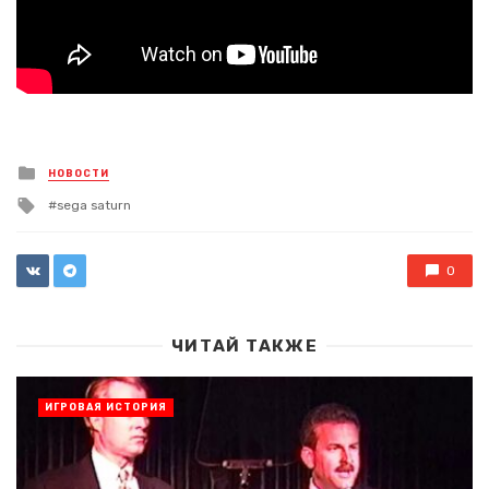
Posted
НОВОСТИ
in
Tagged
sega saturn
with
0
ЧИТАЙ ТАКЖЕ
ИГРОВАЯ ИСТОРИЯ