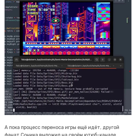
А пока процесс переноса игры ещё идёт, другой
фанат Соника выложил на своём ютюб-канале