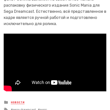
распаковку физического издания Sonic Mania для
Sega Dreamcast. Естественно, всё представленное в
кадре является ручной работой и подготовлено
исключительно для ролика.
Posted
НОВОСТИ
in
Tagged
sega dreamcast
sonic