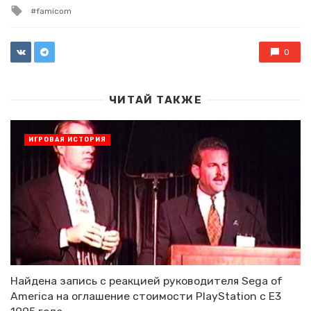
in
Tagged
famicom
with
0
ЧИТАЙ ТАКЖЕ
ИГРОВАЯ ИСТОРИЯ
Найдена запись с реакцией руководителя Sega of
America на оглашение стоимости PlayStation с E3