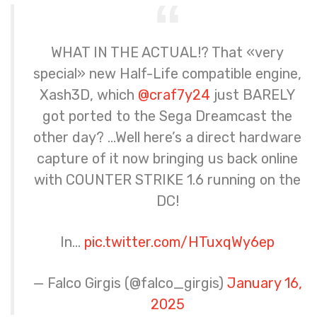
WHAT IN THE ACTUAL!? That «very
special» new Half-Life compatible engine,
Xash3D, which
@craf7y24
just BARELY
got ported to the Sega Dreamcast the
other day? …Well here’s a direct hardware
capture of it now bringing us back online
with COUNTER STRIKE 1.6 running on the
DC!
In…
pic.twitter.com/HTuxqWy6ep
— Falco Girgis (@falco_girgis)
January 16,
2025