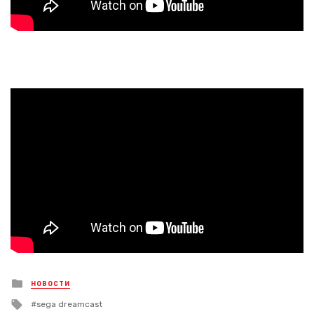
Posted
НОВОСТИ
in
Tagged
sega dreamcast