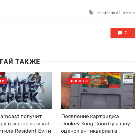
Tagged
nintendo 64
zelda
with
0
ТАЙ ТАКЖЕ
ТИ
НОВОСТИ
eamcast получит
Появление картриджа
ру в жанре survival
Donkey Kong Country в шоу
стиле Resident Evil и
оценок антиквариата