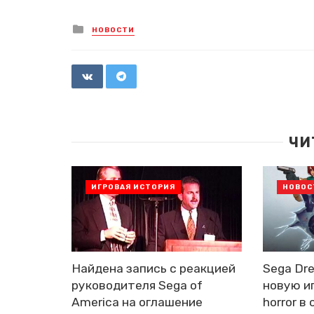
Posted
НОВОСТИ
in
ЧИ
ИГРОВАЯ ИСТОРИЯ
НОВОС
Найдена запись с реакцией
Sega Dr
руководителя Sega of
новую иг
America на оглашение
horror в 