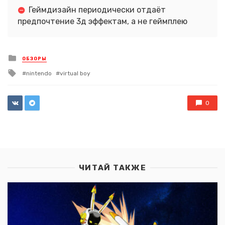
Геймдизайн периодически отдаёт
предпочтение 3д эффектам, а не геймплею
Posted
ОБЗОРЫ
in
Tagged
nintendo
virtual boy
with
0
ЧИТАЙ ТАКЖЕ