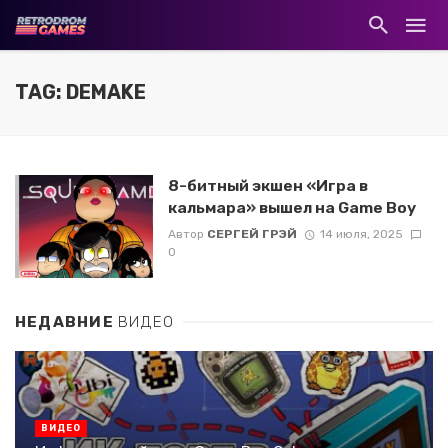
TAG: DEMAKE
8-битный экшен «Игра в
кальмара» вышел на Game Boy
Автор
СЕРГЕЙ ГРЭЙ
14 июля, 2025
0
НЕДАВНИЕ
ВИДЕО
ВИДЕО