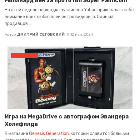
Миллиард иен за прототип Super Famicom
На этой неделе площадка аукционов Yahoo приковала к себе
внимание всех любителей ретро видеоигр. Один из
продавцов ...
Автор
ДМИТРИЙ СЕГОВСКИЙ
12 мая, 2024
КАРТРИДЖИ
Игра на MegaDrive с автографом Эвандера
Холифилда
В магазине
Genesis Generation
, который славится большим