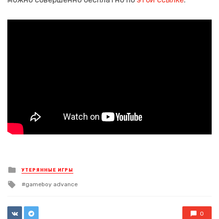
Posted
УТЕРЯННЫЕ ИГРЫ
in
Tagged
gameboy advance
with
0