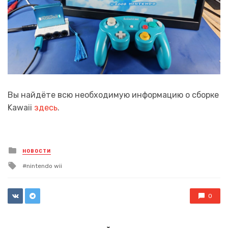
Вы найдёте всю необходимую информацию о сборке
Kawaii
здесь
.
Posted
НОВОСТИ
in
Tagged
nintendo wii
with
0