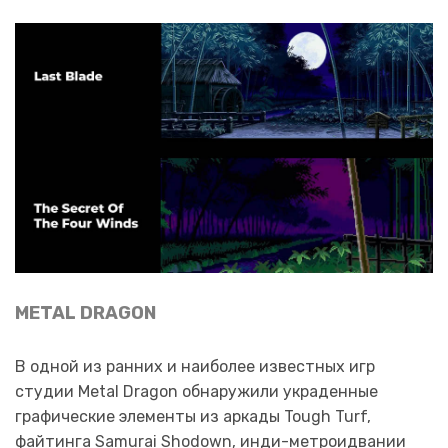
METAL DRAGON
В одной из ранних и наиболее известных игр
студии Metal Dragon обнаружили украденные
графические элементы из аркады Tough Turf,
файтинга Samurai Shodown, инди-метроидвании