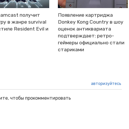
eamcast получит
Появление картриджа
ру в жанре survival
Donkey Kong Country в шоу
стиле Resident Evil и
оценок антиквариата
подтверждает: ретро-
геймеры официально стали
стариками
авторизуйтесь
ите, чтобы прокомментировать