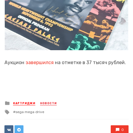
Аукцион
завершился
на отметке в 37 тысяч рублей.
Posted
КАРТРИДЖИ
НОВОСТИ
in
Tagged
sega mega drive
with
0