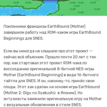
Поклонники франшизы EarthBound (Mother)
завершили работу над ROM-хаком игры EarthBound
Beginnings для SNES.
Если вы никогда не слышали про этот проект —
сейчас всё объясним. Прошло почти 20 лет с тех
пор, как стартовал этот проект ROM-хака по
воссозданию оригинальной 8-битной NES-игры
Mother (EarthBound Beginnings) в виде 16-битного
тайтла для SNES. И он, наконец-то, принёс свои
плоды. Этот хак сделан на основе игры Earthbound
(Mother 2: Gīgu no Gyakushū в Японии). Но
энтузиасты заменили оригинальную игру на Mother
с визуальным обновлением в стиле SNES.