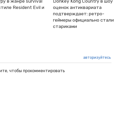
ру в жанре survival
Donkey Kong Country в шоу
стиле Resident Evil и
оценок антиквариата
подтверждает: ретро-
геймеры официально стали
стариками
авторизуйтесь
ите, чтобы прокомментировать