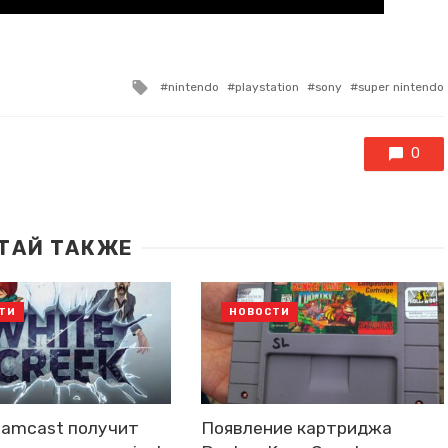
Tagged
nintendo
playstation
sony
super nintendo
with
0
ТАЙ ТАКЖЕ
ТИ
НОВОСТИ
eamcast получит
Появление картриджа