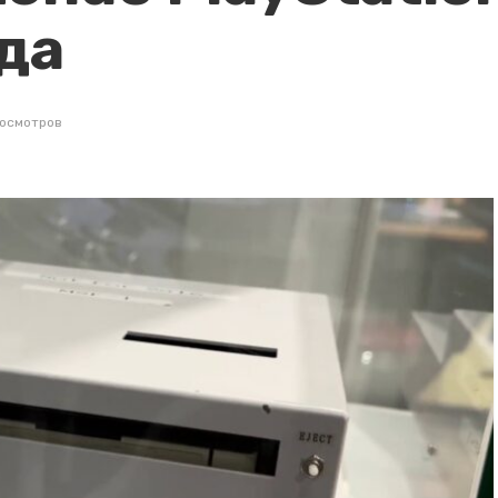
ода
росмотров