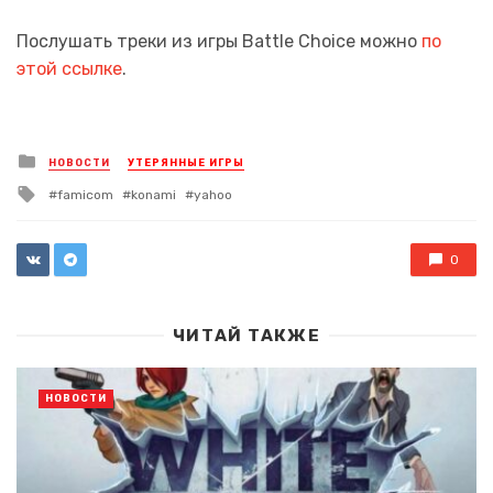
Послушать треки из игры Battle Choice можно
по
этой ссылке
.
Posted
НОВОСТИ
УТЕРЯННЫЕ ИГРЫ
in
Tagged
famicom
konami
yahoo
with
0
ЧИТАЙ ТАКЖЕ
НОВОСТИ