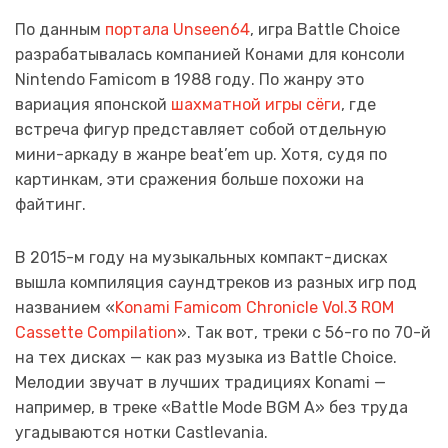
По данным
портала Unseen64
, игра Battle Choice
разрабатывалась компанией Конами для консоли
Nintendo Famicom в 1988 году. По жанру это
вариация японской
шахматной игры сёги
, где
встреча фигур представляет собой отдельную
мини-аркаду в жанре beat’em up. Хотя, судя по
картинкам, эти сражения больше похожи на
файтинг.
В 2015-м году на музыкальных компакт-дисках
вышла компиляция саундтреков из разных игр под
названием «
Konami Famicom Chronicle Vol.3 ROM
Cassette Compilation
». Так вот, треки с 56-го по 70-й
на тех дисках — как раз музыка из Battle Choiсe.
Мелодии звучат в лучших традициях Konami —
например, в треке «Battle Mode BGM A» без труда
угадываются нотки Castlevania.