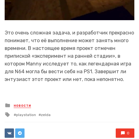
Это очень сложная задача, и разработчик прекрасно
понимает, что её выполнение может занять много
времени. В настоящее время проект отмечен
припиской «эксперимент на ранней стадии», в
котором Manny исследует то, как легендарная игра
для N64 могла бы вести себя на PS1. Завершит ли
энтузиаст этот проект или нет, пока непонятно.
Posted
НОВОСТИ
in
Tagged
playstation
zelda
with
0