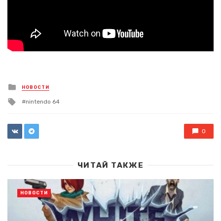
Posted
НОВОСТИ
in
Tagged
nintendo 64
with
0
ЧИТАЙ ТАКЖЕ
НОВОСТИ