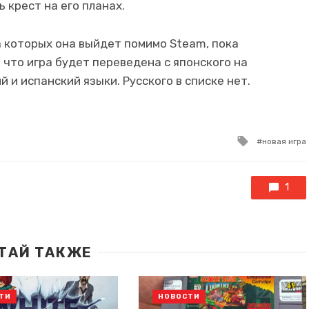
 крест на его планах.
а которых она выйдет помимо Steam, пока
 что игра будет переведена с японского на
 и испанский языки. Русского в списке нет.
Tagged
новая игра
with
1
ТАЙ ТАКЖЕ
ТИ
НОВОСТИ