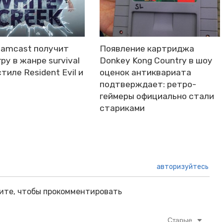
eamcast получит
Появление картриджа
ру в жанре survival
Donkey Kong Country в шоу
стиле Resident Evil и
оценок антиквариата
подтверждает: ретро-
геймеры официально стали
стариками
авторизуйтесь
ите, чтобы прокомментировать
Старые