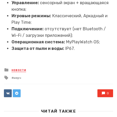
Управление:
сенсорный экран + вращающаяся
кнопка;
Игровые режимы:
Классический, Аркадный и
Play Time;
Подключение:
отсутствует (нет Bluetooth /
Wi-Fi / загрузки приложений);
Операционная система:
MyPlayWatch OS;
Защита от пыли и воды:
IP67.
Posted
НОВОСТИ
in
Tagged
мерч
with
0
ЧИТАЙ ТАКЖЕ