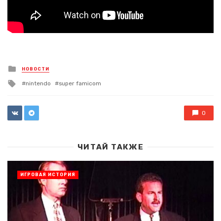
Posted
НОВОСТИ
in
Tagged
nintendo
super famicom
with
0
ЧИТАЙ ТАКЖЕ
ИГРОВАЯ ИСТОРИЯ