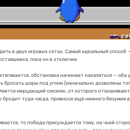
едить в двух игровых сэтах. Самый идеальный способ
оставшиеся, пока он в отключке.
затягивается, обстановка начинает накаляться — оба 
 бросать шары под углом (изначально дозволены тол
ляется мерцающий слизняк, от которого отскакивают
о бродит туда-сюда, привнося ещё немного безумия 
ивается, то победа присуждается тому, на чьей сторо