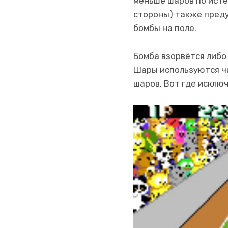
меньше шаров по исте
стороны) также пред
бомбы на поле.
Бомба взорвётся либо
Шары используются чи
шаров. Вот где исключ