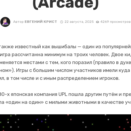
(Arcade)
Автор
ЕВГЕНИЙ КРИСТ
22 августа, 2025
4269 просмотров
 также известный как вышибалы — один из популярней
 игра рассчитанна минимум на троих человек. Двое к
меняется местами с тем, кого поразил (правило в ду
ном»). Игры с большим числом участников имели куда
л, в том числе и с иным распределением игроков.
80-х японская компания UPL пошла другим путём и п
а «один на один» с милыми животными в качестве уч