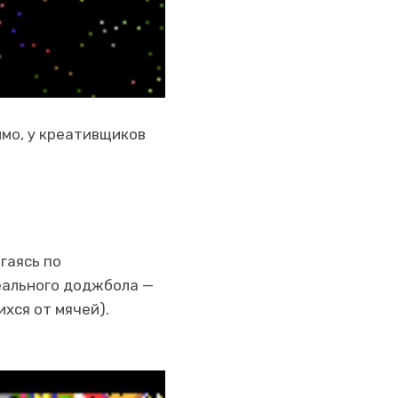
имо, у креативщиков
гаясь по
еального доджбола —
хся от мячей).