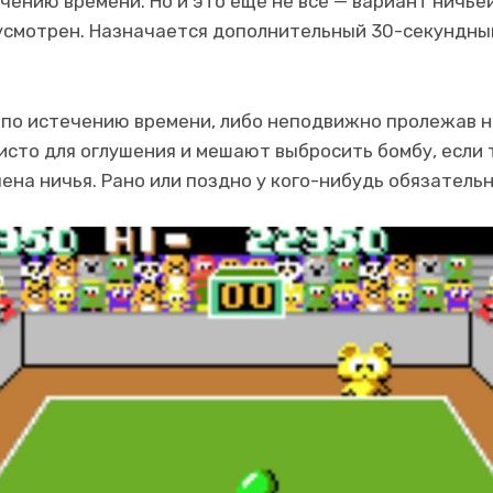
чению времени. Но и это ещё не всё — вариант ничьей
усмотрен. Назначается дополнительный 30-секундны
 по истечению времени, либо неподвижно пролежав на
сто для оглушения и мешают выбросить бомбу, если 
ена ничья. Рано или поздно у кого-нибудь обязатель