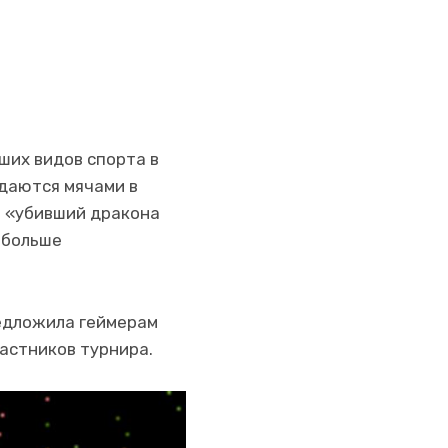
ших видов спорта в
идаются мячами в
хе «убивший дракона
 больше
редложила геймерам
астников турнира.