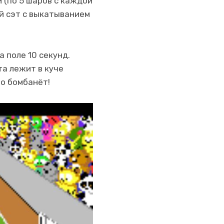
 (по 5 шаров с каждой
й сэт с выкатыванием
 поле 10 секунд.
та лежит в куче
но бомбанёт!