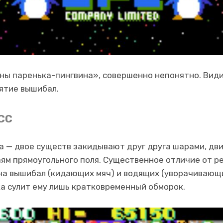
йны паренька-пингвина», совершенно непонятно. Вид
ятие вышибал.
СС
а — двое существ закидывают друг друга шарами, дви
м прямоугольного поля. Существенное отличие от р
на вышибал (кидающих мяч) и водящих (уворачивающи
а сулит ему лишь кратковременный обморок.