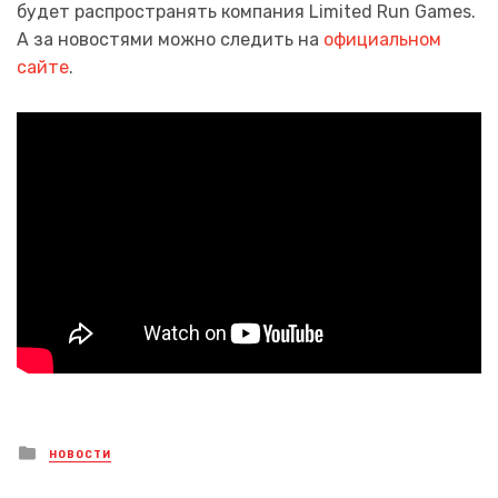
будет распространять компания Limited Run Games.
А за новостями можно следить на
официальном
сайте
.
Posted
НОВОСТИ
in