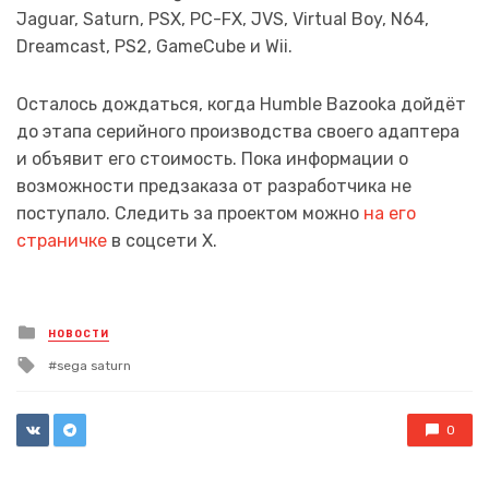
Jaguar, Saturn, PSX, PC-FX, JVS, Virtual Boy, N64,
Dreamcast, PS2, GameCube и Wii.
Осталось дождаться, когда Humble Bazooka дойдёт
до этапа серийного производства своего адаптера
и объявит его стоимость. Пока информации о
возможности предзаказа от разработчика не
поступало. Следить за проектом можно
на его
страничке
в соцсети X.
Posted
НОВОСТИ
in
Tagged
sega saturn
with
0