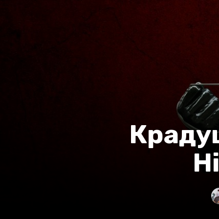
Крадущ
H