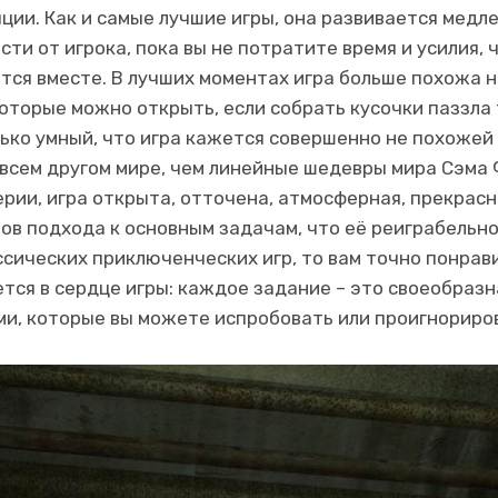
ции. Как и самые лучшие игры, она развивается медле
сти от игрока, пока вы не потратите время и усилия, 
тся вместе. В лучших моментах игра больше похожа н
оторые можно открыть, если собрать кусочки паззла т
ько умный, что игра кажется совершенно не похожей
овсем другом мире, чем линейные шедевры мира Сэма 
рии, игра открыта, отточена, атмосферная, прекрасн
бов подхода к основным задачам, что её реиграбельно
ссических приключенческих игр, то вам точно понрав
ется в сердце игры: каждое задание – это своеобразн
и, которые вы можете испробовать или проигнориров