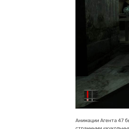
Анимации Агента 47 б
странными «кукольным