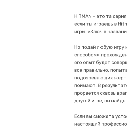
HITMAN – это та серия
если ты играешь в Hit
игры. «Ключ в названи
Но подай любую игру 
способом» прохождени
его опыт будет совер
все правильно, попыт
подозревающих жертв,
поймают. В результате
прорвется сквозь вра
другой игре, он найде
Если вы сможете усто
настоящий профессион