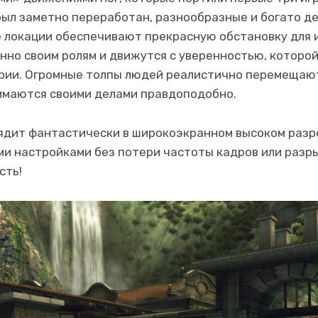
был заметно переработан, разнообразные и богато 
 локации обеспечивают прекрасную обстановку для 
нно своим ролям и движутся с уверенностью, которой
рии. Огромные толпы людей реалистично перемещают
имаются своими делами правдоподобно.
лядит фантастически в широкоэкранном высоком разр
ми настройками без потери частоты кадров или разр
сть!