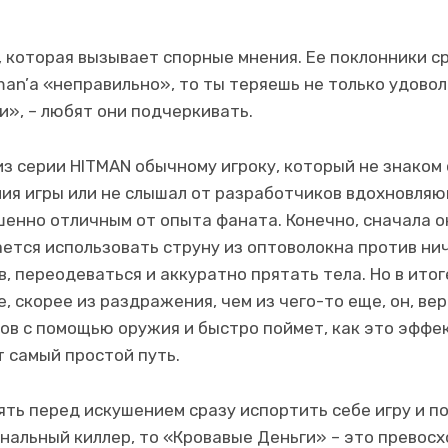
, которая вызывает спорные мнения. Ее поклонники с
man’а «неправильно», то ты теряешь не только удовол
и», – любят они подчеркивать.
из серии HITMAN обычному игроку, который не знаком
я игры или не слышал от разработчиков вдохновляю
шенно отличным от опыта фаната. Конечно, сначала о
ается использовать струну из оптоволокна против ни
 переодеваться и аккуратно прятать тела. Но в итоге
, скорее из раздражения, чем из чего-то еще, он, ве
гов с помощью оружия и быстро поймет, как это эффек
т самый простой путь.
ять перед искушением сразу испортить себе игру и п
альный киллер, то «Кровавые Деньги» – это превос