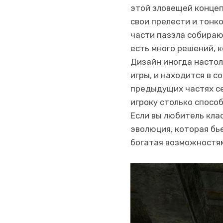
этой зловещей концеп
свои прелести и тонко
части паззла собираю
есть много решений, к
Дизайн иногда настол
игры, и находится в с
предыдущих частях се
игроку столько спосо
Если вы любитель кла
эволюция, которая бь
богатая возможностям