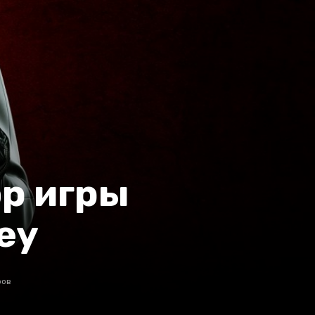
ор игры
ey
ров