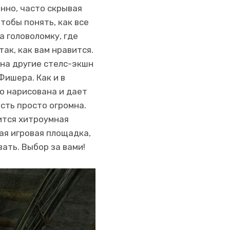
нно, часто скрывая
чтобы понять, как все
а головоломку, где
ак, как вам нравится.
 на другие стелс-экшн
Фишера. Как и в
о нарисована и дает
сть просто огромна.
ится хитроумная
ая игровая площадка,
ать. Выбор за вами!