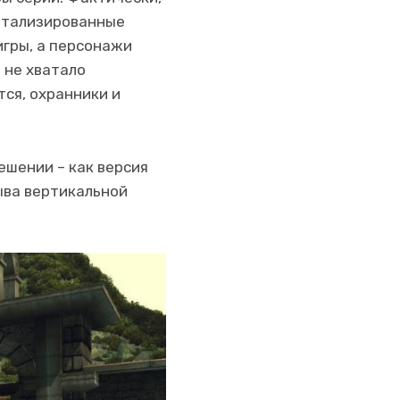
детализированные
игры, а персонажи
 не хватало
ся, охранники и
ешении – как версия
ыва вертикальной