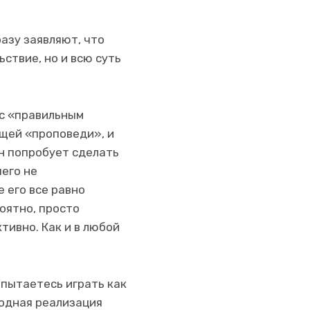
разу заявляют, что
ьствие, но и всю суть
 с «правильным
щей «проповеди», и
н попробует сделать
чего не
 его все равно
роятно, просто
тивно. Как и в любой
опытаетесь играть как
ходная реализация